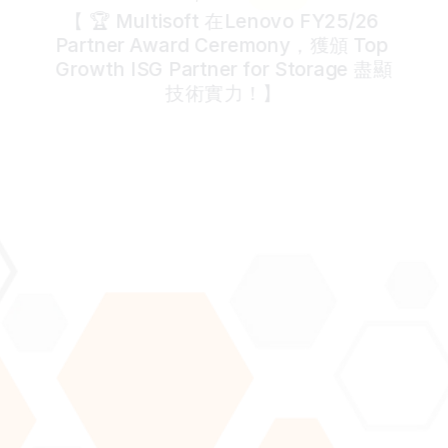
【 🏆 Multisoft 在Lenovo FY25/26 
Partner Award Ceremony，獲頒 Top 
Growth ISG Partner for Storage 盡顯
技術實力！】
Join our newsletter to stay updated about our latest 
news and articles.
Submit
By subscribing you agree to with our 
Privacy Policy
 and provide 
consent to receive updates from our company.