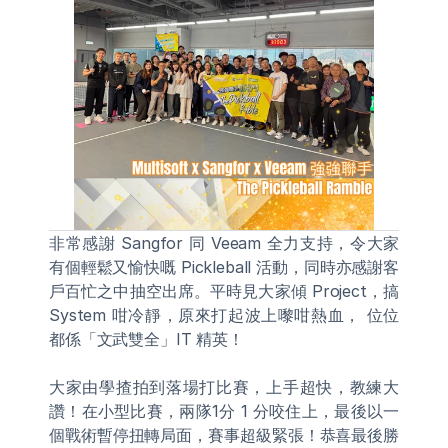
非常感謝 Sangfor 同 Veeam 全力支持，令大家
有個輕鬆又愉快嘅 Pickleball 活動，同時亦感謝客
戶百忙之中抽空出席。平時見大家傾 Project，搞 
System 咁冷靜，原來打起波上嚟咁熱血， 位位
都係「文武雙全」IT 精英！
大家由學揸拍到落場打比賽，上手超快，教練大
讚！在小型比賽，兩隊1分 1 分咬住上，最後以一
個戰術暫停扭轉局面，賽事超級緊張！恭喜最後勝