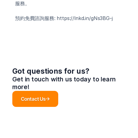
服務。
預約免費諮詢服務: https://lnkd.in/gNs3BG-j
Got questions for us?
Get in touch with us today to learn 
more!
Contact Us