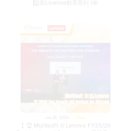
1️⃣個License都享受到 !🤩
Jun 25, 2026
News
【 🏆 Multisoft 在Lenovo FY25/26 