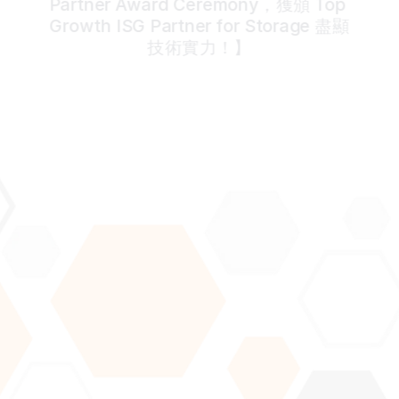
Partner Award Ceremony，獲頒 Top 
Growth ISG Partner for Storage 盡顯
技術實力！】
Join our newsletter to stay updated about our latest 
news and articles.
Submit
By subscribing you agree to with our 
Privacy Policy
 and provide 
consent to receive updates from our company.
Home
News