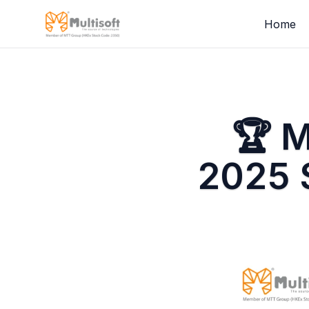
Home
🏆 M
2025 