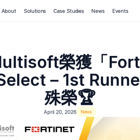
About
Solutions
Case Studies
News
Events
ultisoft榮獲「Forti
Select – 1st Runn
殊榮🏆
April 20, 2026
News