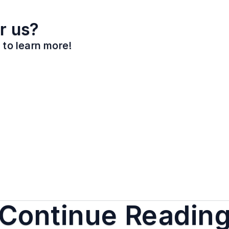
r us?
 to learn more!
Continue Readin