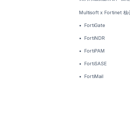
Multisoft x Forti
•⁠  ⁠FortiGate
•⁠  ⁠FortiNDR
•⁠  ⁠FortiPAM
•⁠  ⁠FortiSASE
•⁠  ⁠FortiMail