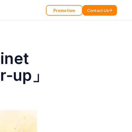
Promotion
Contact Us
net 
er‑up」