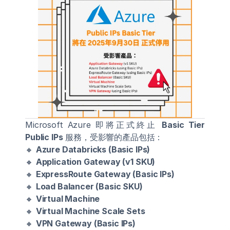
Microsoft Azure 即將正式終止 
Basic Tier 
Public IPs
 服務，受影響的產品包括：
🔸 
Azure Databricks (Basic IPs)
🔸 
Application Gateway (v1 SKU)
🔸 
ExpressRoute Gateway (Basic IPs)
🔸 
Load Balancer (Basic SKU)
🔸 
Virtual Machine
🔸 
Virtual Machine Scale Sets
🔸 
VPN Gateway (Basic IPs)