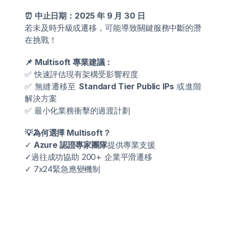
⏰ 中止日期：2025 年 9 月 30 日
若未及時升級或遷移，可能導致關鍵服務中斷的潛
在挑戰！
📌 Multisoft 專業建議：
✅ 快速評估現有架構受影響程度
✅ 無縫遷移至 
Standard Tier Public IPs
 或進階
解決方案
✅ 最小化業務衝擊的過渡計劃
💡為何選擇 Multisoft？
✓ 
Azure 認證專家團隊
提供專業支援
✓過往成功協助 200+ 企業平滑遷移
✓ 7x24緊急應變機制 