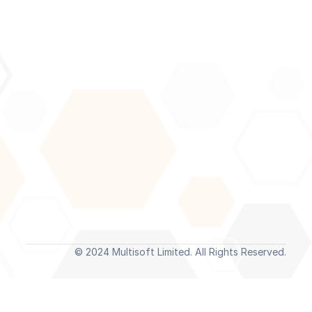
Join our newsletter to stay updated about our latest 
news and articles.
Submit
By subscribing you agree to with our 
Privacy Policy
 and provide 
consent to receive updates from our company.
Home
News
About
Events
© 2024 Multisoft Limited. All Rights Reserved.
Solutions
Blogs
Case Studies