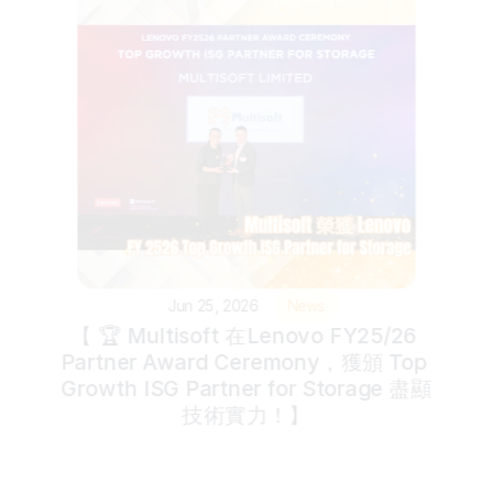
Jun 25, 2026
News
【 🏆 Multisoft 在Lenovo FY25/26 
Partner Award Ceremony，獲頒 Top 
Growth ISG Partner for Storage 盡顯
技術實力！】