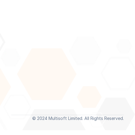
Join our newsletter to stay updated about our latest 
news and articles.
Submit
By subscribing you agree to with our 
Privacy Policy
 and provide 
consent to receive updates from our company.
Home
News
About
Events
© 2024 Multisoft Limited. All Rights Reserved.
Solutions
Blogs
Case Studies