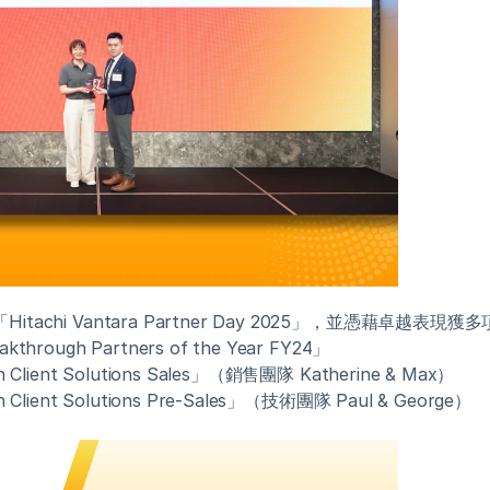
「Hitachi Vantara Partner Day 2025」，並憑藉卓越表
akthrough Partners of the Year FY24」
in Client Solutions Sales」（銷售團隊 Katherine & Max）
in Client Solutions Pre-Sales」（技術團隊 Paul & George）