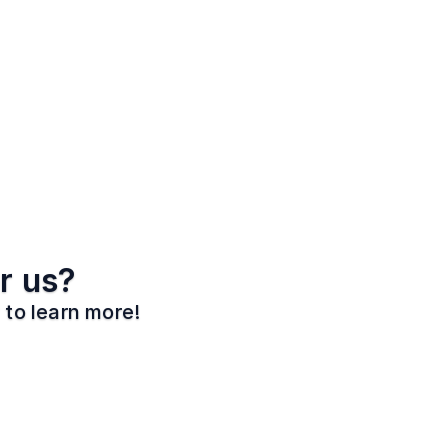
r us?
 to learn more!