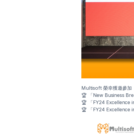
Multisoft 榮幸獲邀參加
🏆 「New Business Bre
🏆 「FY24 Excellence 
🏆 「FY24 Excellence 