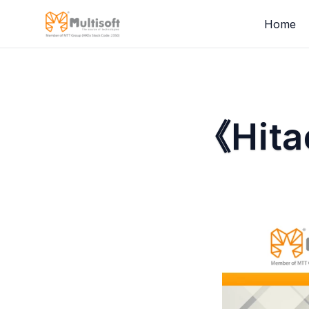
Home
《Hitac