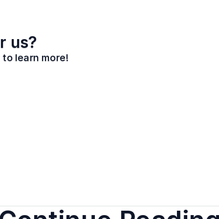
r us?
 to learn more!