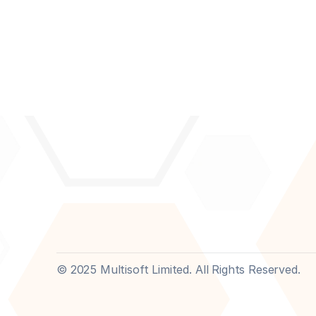
Join our newsletter to stay updated about our latest
© 2025 Multisoft Limited. All Rights Reserved.
By subscribing you agree to with our 
Privacy Policy
 and provide 
company.