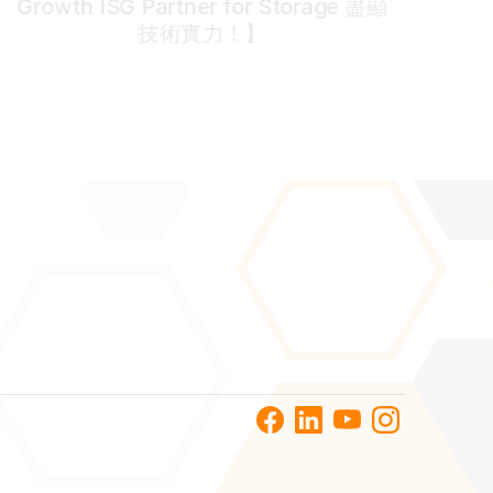
Growth ISG Partner for Storage 盡顯
技術實力！】
News
Events