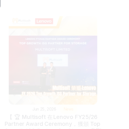
g
Jun 25, 2026
News
【 🏆 Multisoft 在Lenovo FY25/26 
Partner Award Ceremony，獲頒 Top 