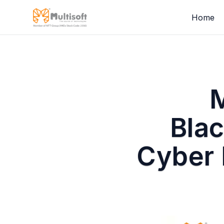
Home
Bla
Cyber 