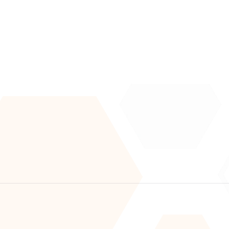
Home
 news and articles.
About
Submit
Solutions
consent to receive updates from our 
Case Studies