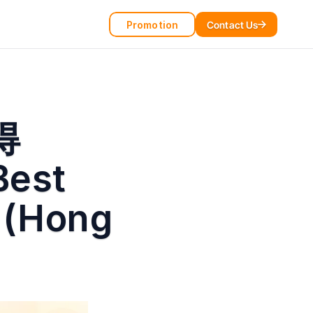
Promotion
Contact Us
得
est 
 (Hong 