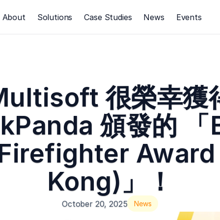
About
Solutions
Case Studies
News
Events
Multisoft 很榮幸獲
ckPanda 頒發的 「B
Firefighter Award
Kong)」！
October 20, 2025
News