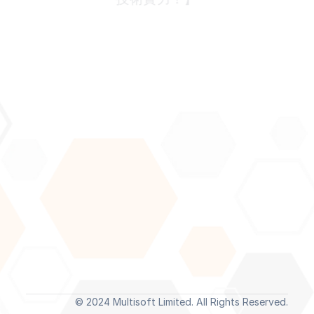
Join our newsletter to stay updated about our latest 
news and articles.
Submit
By subscribing you agree to with our 
Privacy Policy
 and provide 
consent to receive updates from our company.
Home
News
About
Events
© 2024 Multisoft Limited. All Rights Reserved.
Solutions
Blogs