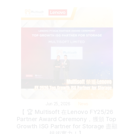
Jun 25, 2026
News
【 🏆 Multisoft 在Lenovo FY25/26 
Partner Award Ceremony，獲頒 Top 
Growth ISG Partner for Storage 盡顯
技術實力！】