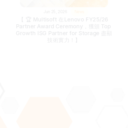
Jun 25, 2026
News
【 🏆 Multisoft 在Lenovo FY25/26 
Partner Award Ceremony，獲頒 Top 
Growth ISG Partner for Storage 盡顯
技術實力！】
Join our newsletter to stay updated about our latest 
news and articles.
Submit